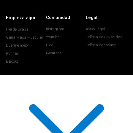
Empieza aquí
Comunidad
Legal
Instagram
Aviso Legal
Pierde Grasa
Youtube
Política de Privacidad
Gana Masa Muscular
Blog
Política de cookies
Duerme mejor
Recursos
Rutinas
E Books